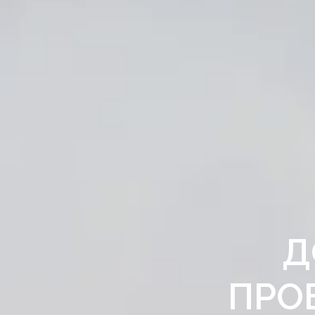
Д
ПРО