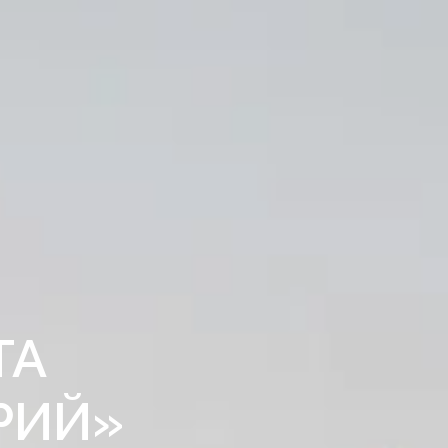
ТА
РИЙ»